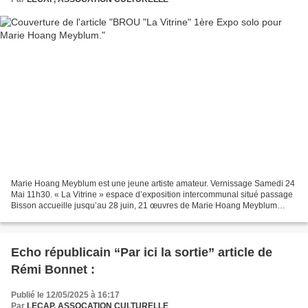
Marie Hoang Meyblum est une jeune artiste amateur. Vernissage Samedi 24
Mai 11h30. « La Vitrine » espace d’exposition intercommunal situé passage
Bisson accueille jusqu’au 28 juin, 21 œuvres de Marie Hoang Meyblum
jeune artiste amateur de 24 ans de Châteaudun....
Echo républicain “Par ici la sortie” article de
Rémi Bonnet :
Publié le 12/05/2025 à 16:17
Par
LECAP, ASSOCATION CULTURELLE