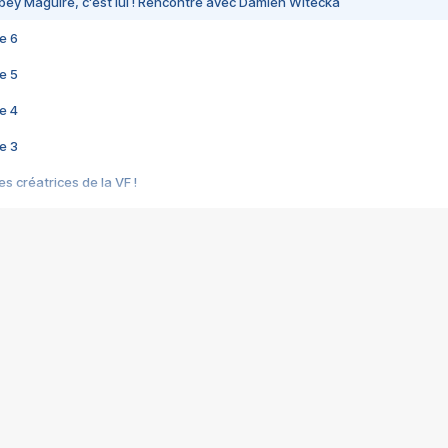
bey Maguire, c'est lui ! Rencontre avec Damien Witecka
e 6
e 5
e 4
e 3
s créatrices de la VF !
e 2
e 1
e Mektoub My Love arrive enfin ! Rencontre avec Shaïn Boumedine et Sal
i : après Toni en famille
elle réalise le bouleversant Dites lui que je l'aime
ais ! Rencontre autour de Vie privée de Rebecca Zlotowski
 de Marguerite, Grave... Rencontre avec Ella Rumpf