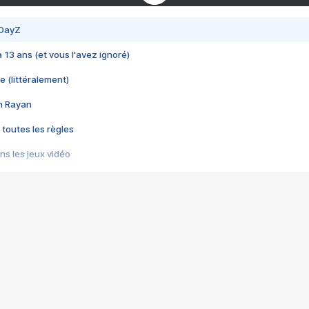
 DayZ
 a 13 ans (et vous l'avez ignoré)
e (littéralement)
im Rayan
 toutes les règles
s les jeux vidéo
us choquant de Rockstar ? - Le scandale BULLY
e plus moche de Steam
du RÊVE tourne au CAUCHEMAR
pendant 8 heures
it… à tort
umiliés par un jeu vidéo