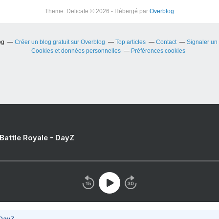
Theme: Delicate © 2026 - Hébergé par
Overblog
og
Créer un blog gratuit sur Overblog
Top articles
Contact
Signaler un
Cookies et données personnelles
Préférences cookies
 Battle Royale - DayZ
 DayZ