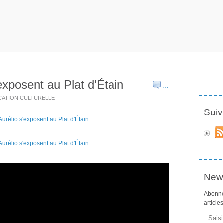
exposent au Plat d'Étain
…
SOCATION CULTURELLE
Suiv
News
Abonne
article
Email