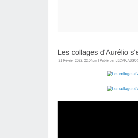
Les collages d'Aurélio s'
21 Février 2022, 22:04pm
|
Publié par LECAP, AS