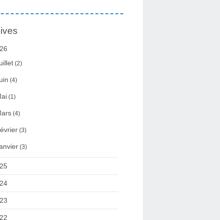
ives
26
uillet
(2)
uin
(4)
ai
(1)
ars
(4)
évrier
(3)
anvier
(3)
25
24
23
22