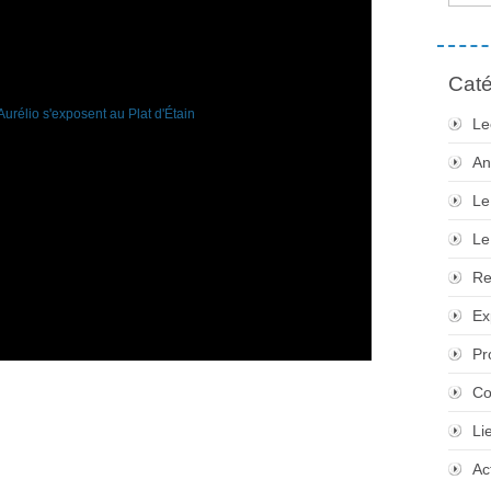
Caté
Le
An
Le
Le
Re
Ex
Pr
Co
Li
Ac