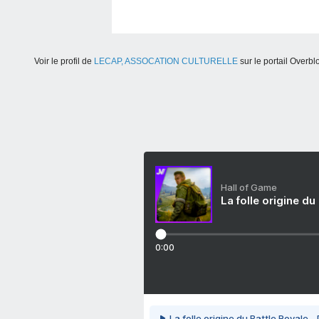
Voir le profil de
LECAP, ASSOCATION CULTURELLE
sur le portail Overbl
Hall of Game
La folle origine du
0:00
La folle origine du Battle Royale -