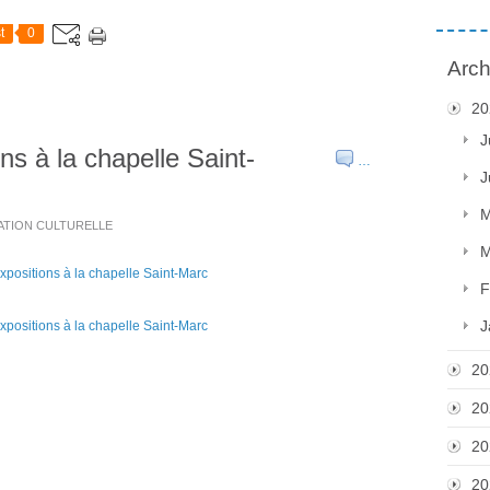
t
0
Arch
20
J
ns à la chapelle Saint-
…
J
M
OCATION CULTURELLE
M
F
J
20
20
20
20