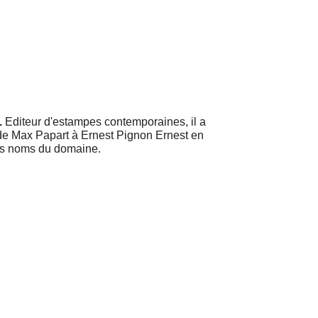
.
Editeur d'estampes contemporaines, il a
 de Max Papart à Ernest Pignon Ernest en
ds noms du domaine.