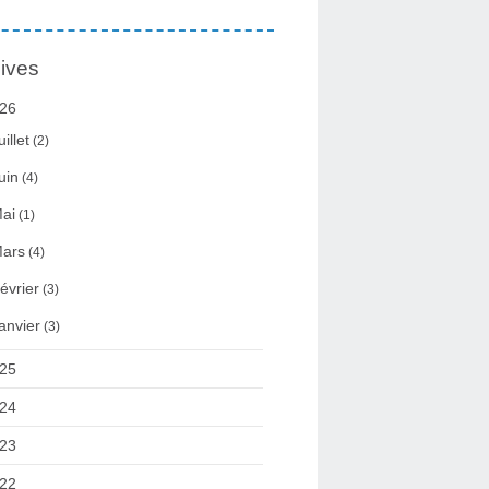
ives
26
uillet
(2)
uin
(4)
ai
(1)
ars
(4)
évrier
(3)
anvier
(3)
25
24
23
22