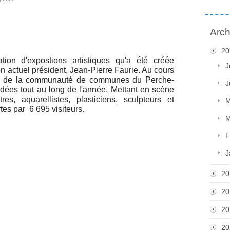
Arch
20
ation d'expostions artistiques qu'a été créée
J
n actuel président, Jean-Pierre Faurie. Au cours
rie de la communauté de communes du Perche-
J
dées tout au long de l'année. Mettant en scène
es, aquarellistes, plasticiens, sculpteurs et
M
tes par 6 695 visiteurs.
M
F
J
20
20
20
20