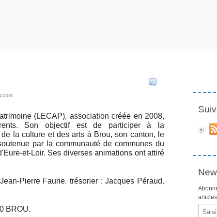
…
og.com
Suiv
Patrimoine (LECAP), association créée en 2008,
ents. Son objectif est de participer à la
de la culture et des arts à Brou, son canton, le
t soutenue par la communauté de communes du
'Eure-et-Loir. Ses diverses animations ont attiré
News
Jean-Pierre Faurie. trésorier : Jacques Péraud.
Abonne
article
Email
160 BROU.