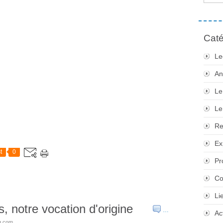
Caté
Le
An
Le
Le
Re
Ex
t
0
Pr
Co
Li
s, notre vocation d'origine
…
Ac
og.com