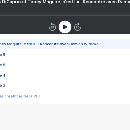
 DiCaprio et Tobey Maguire, c'est lui ! Rencontre avec Dam
bey Maguire, c'est lui ! Rencontre avec Damien Witecka
e 6
e 5
e 4
e 3
s créatrices de la VF !
e 2
e 1
e Mektoub My Love arrive enfin ! Rencontre avec Shaïn Boumedine et Sal