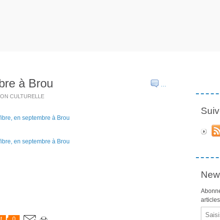
bre à Brou
…
TION CULTURELLE
Suiv
News
Abonne
article
Email
t
0