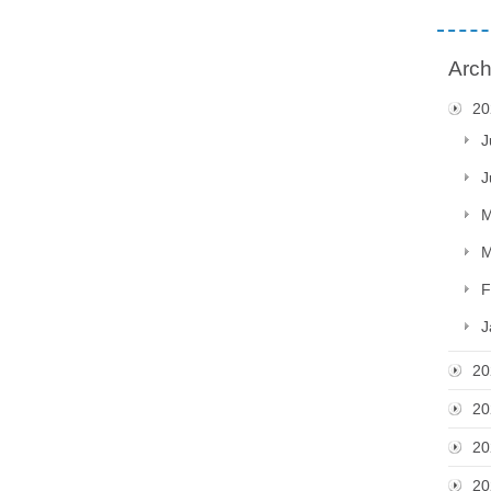
Arch
20
J
J
M
M
F
J
20
20
20
20