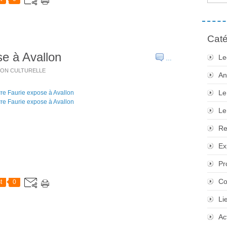
Caté
se à Avallon
Le
…
TION CULTURELLE
An
Le
Le
Re
Ex
Pr
Co
t
0
Li
Ac