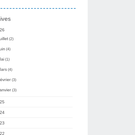
ives
26
uillet
(2)
uin
(4)
ai
(1)
ars
(4)
évrier
(3)
anvier
(3)
25
24
23
22