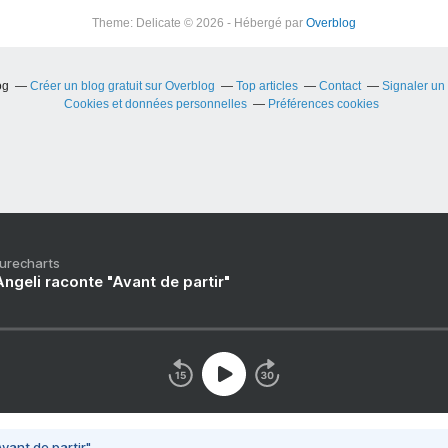
Theme: Delicate © 2026 - Hébergé par
Overblog
og
Créer un blog gratuit sur Overblog
Top articles
Contact
Signaler un
Cookies et données personnelles
Préférences cookies
Purecharts
ngeli raconte "Avant de partir"
vant de partir"