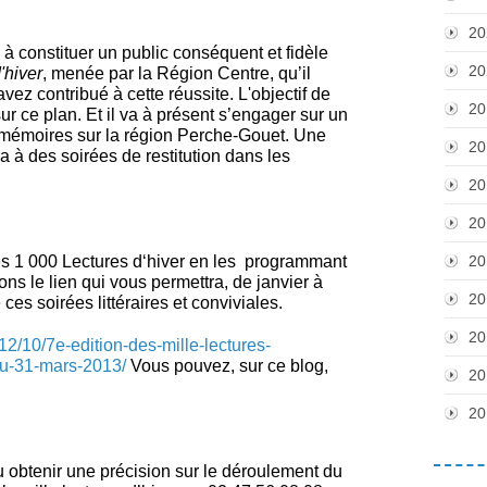
20
à constituer un public conséquent et fidèle
20
'hiver
, menée par la Région Centre, qu’il
ez contribué à cette réussite. L'objectif de
20
sur ce plan. Et il va à présent s’engager sur un
e mémoires sur la région Perche-Gouet. Une
20
ra à des soirées de restitution dans les
20
20
es 1 000 Lectures d‘hiver en les programmant
20
le lien qui vous permettra, de janvier à
20
s soirées littéraires et conviviales.
20
2012/10/7e-edition-des-mille-lectures-
u-31-mars-2013/
Vous pouvez, sur ce blog,
20
20
ou obtenir une précision sur le déroulement du