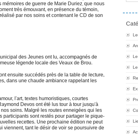
s mémoires de guerre de Marie Duriez
que nous
,
 moment très émouvant, en présence du témoin,
 réalisé par nos soins et contenant le CD de son
Caté
Le
An
Le
municipal des Jeunes ont lu, accompagnés de
 fameuse légende locale des Veaux de Brou.
Le
t ensuite succédés près de la table de lecture,
Re
fêtes, dans une chaude ambiance rappelant les
Ex
our, l'art, textes humoristiques, courtes
Pr
aymond Devos ont été lus tour à tour jusqu'à
ar nos soins. Malgré les routes enneigées qui les
Co
 participants sont restés pour partager le pique-
Li
ouvelles recettes. Une prochaine édition ne peut
viennent, tant le désir de voir se poursuivre de
Ac