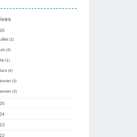
ives
26
uillet
(2)
uin
(4)
ai
(1)
ars
(4)
évrier
(3)
anvier
(3)
25
24
23
22