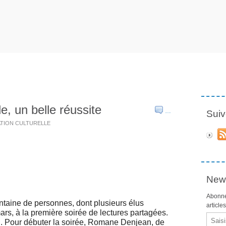
e, un belle réussite
…
Suiv
CATION CULTURELLE
News
Abonne
ntaine de personnes, dont plusieurs élus
article
mars, à la première soirée de lectures partagées.
Email
i. Pour débuter la soirée, Romane Denjean, de