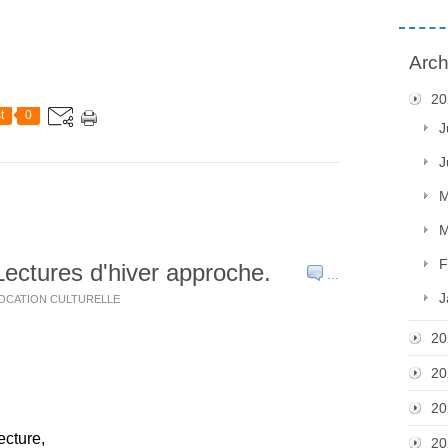
Arch
20
t
0
J
J
M
M
F
Lectures d'hiver approche.
…
J
SSOCATION CULTURELLE
20
20
20
ecture,
20