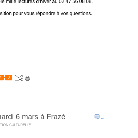
ôle mille lectures d’hiver au 02 47 56 08 08.
sition pour vous répondre à vos questions.
t
0
mardi 6 mars à Frazé
…
CATION CULTURELLE