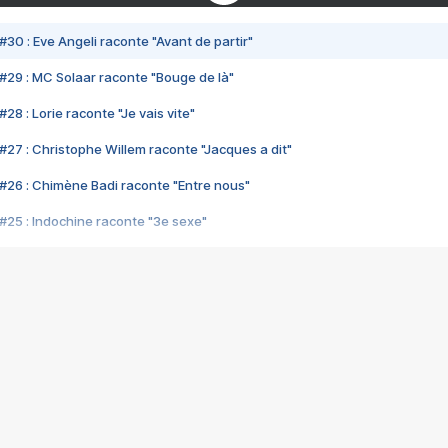
#30 : Eve Angeli raconte "Avant de partir"
#29 : MC Solaar raconte "Bouge de là"
28 : Lorie raconte "Je vais vite"
#27 : Christophe Willem raconte "Jacques a dit"
#26 : Chimène Badi raconte "Entre nous"
#25 : Indochine raconte "3e sexe"
#24 : Zaho raconte "C'est chelou"
#23 : Patrick Bruel raconte "Au café des délices"
#22 : Kyo raconte "Le chemin"
#21 : Nolwenn Leroy raconte "Cassé"
#20 : Patrick Hernandez raconte "Born to be alive"
#19 : Lorie raconte "Près de moi"